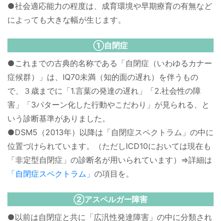
●社会適応能力の程度は、成育環境や早期療育の有無など
によっても大きな幅が生じます。
①自閉症
●これまでの古典的名称である「自閉症（いわゆるカナー
症候群）」は、IQ70未満（知的面の遅れ）を伴うもの
で、３歳までに「1.言葉の発達の遅れ」「2.社会性の障
害」「3パターン化した行動やこだわり」が見られる、と
いう診断基準がありました。
●DSM5（2013年）以降は「自閉症スペクトラム」の中に
位置づけられています。（ただしICD10においては現在も
「非定型自閉症」の診断名が用いられています）⇒詳細は
「自閉症スペクトラム」
の項目を。
②アスペルガー障害
●以前は自閉症と共に「広汎性発達障害」の中に分類され