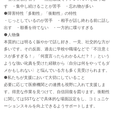
す ・集中し続けることが苦手 ・忘れ物が多い
●障害特性「多動性」「衝動性」の特性
・じっとしているのが苦手 ・相手が話し終わる前に話し
出す ・順番を待てない ・一方的に喋りすぎる
●人物像
本質的には明るく賑やかで話し好き、一見、社交的な方が
多いです。その反面、過去に学校や職場などで「不注意ミ
スが多すぎる！」「何度言ったらわかるんだ？！」という
ような強い叱責を受けた経験から〈自分は何をやってもダ
メかもしれない〉と悩んでいる方も多く見受けられます。
●私たちが支援において大切にしていること
必要に応じて医療機関との連携も視野に入れて支援しま
す。得意な作業を見つけて、自信回復を図ります。衝動性
に関してはSSTなどで具体的な場面設定をし、コミュニケ
ーションスキルを向上できるようサポートします。