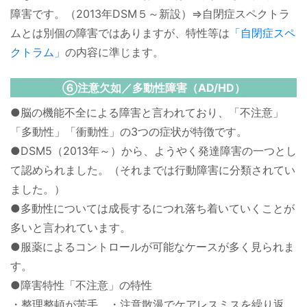
障害です。（2013年DSM５～新設）⇒自閉症スペクトラ
ムとは別個の障害ではありますが、特性等は
「自閉症スペ
クトラム」
の内容に準じます。
⑥注意欠如／多動性障害（AD/HD）
●脳の機能不全による障害と言われており、「不注意」
「多動性」「衝動性」の3つの症状が特徴です。
●DSM5（2013年～）から、ようやく発達障害の一つとし
て認められました。（それまでは行動障害に分類されてい
ました。）
●多動性については成長するにつれ落ち着いていくことが
多いと言われています。
●服薬によるコントロールが可能なケースが多く見られま
す。
●障害特性「不注意」の特性
・整理整頓が苦手 ・注意散漫でケアレスミスを繰り返