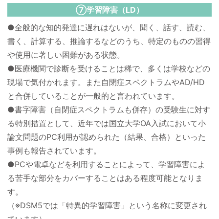
⑦学習障害（LD）
●全般的な知的発達に遅れはないが、聞く、話す、読む、
書く、計算する、推論するなどのうち、特定のものの習得
や使用に著しい困難がある状態。
●医療機関で診断を受けることは稀で、多くは学校などの
現場で気付かれます。また自閉症スペクトラムやAD/HD
と合併していることが一般的と言われています。
●書字障害（自閉症スペクトラムも併存）の受験生に対す
る特別措置として、近年では国立大学OA入試において小
論文問題のPC利用が認められた（結果、合格）といった
事例も報告されています。
●PCや電卓などを利用することによって、学習障害によ
る苦手な部分をカバーすることはある程度可能となりま
す。
（※DSM5では「特異的学習障害」という名称に変更され