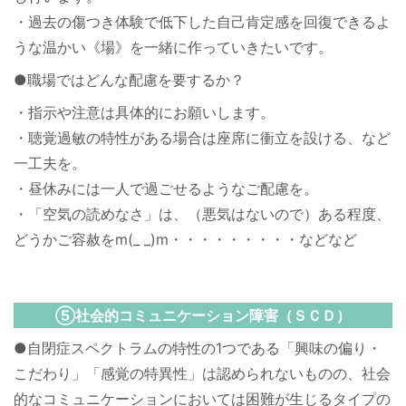
・過去の傷つき体験で低下した自己肯定感を回復できるよ
うな温かい《場》を一緒に作っていきたいです。
●職場ではどんな配慮を要するか？
・指示や注意は具体的にお願いします。
・聴覚過敏の特性がある場合は座席に衝立を設ける、など
一工夫を。
・昼休みには一人で過ごせるようなご配慮を。
・「空気の読めなさ」は、（悪気はないので）ある程度、
どうかご容赦をm(_ _)m・・・・・・・・・などなど
⑤社会的コミュニケーション障害（ＳＣＤ）
●自閉症スペクトラムの特性の1つである「興味の偏り・
こだわり」「感覚の特異性」は認められないものの、社会
的なコミュニケーションにおいては困難が生じるタイプの