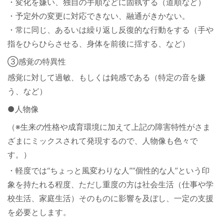
・変化を嫌い、独自の手順などに固執する（道順など）
・予定外の変更に対応できない、融通がきかない。
・常に同じ、あるいは繰り返し反復的な行動をする（手や
指をひらひらさせる、身体を前後に揺する、など）
③感覚の特異性
感覚に対して過敏、もしくは鈍感である（特定の音を嫌
う、など）
●人物像
（※生来の性格や成育環境に加えて上記の障害特性がさま
ざまにミックスされて発現するので、人物像も色々で
す。）
・軽度では“ちょっと風変わりな人”“個性的な人”という印
象を持たれる程度、ただし重度の方は社会生活（仕事や学
校生活、家庭生活）そのものに影響を及ぼし、一定の支援
を必要とします。