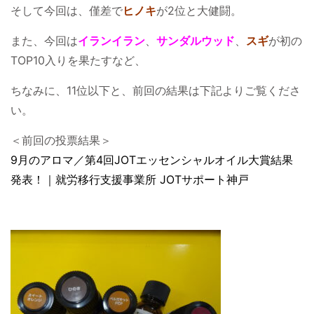
そして今回は、僅差で
ヒノキ
が2位と大健闘。
また、今回は
イランイラン
、
サンダルウッド
、
スギ
が初の
TOP10入りを果たすなど、
ちなみに、11位以下と、前回の結果は下記よりご覧くださ
い。
＜前回の投票結果＞
9月のアロマ／第4回JOTエッセンシャルオイル大賞結果
発表！｜就労移行支援事業所 JOTサポート神戸