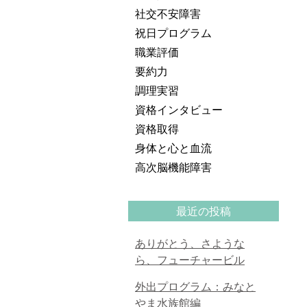
社交不安障害
祝日プログラム
職業評価
要約力
調理実習
資格インタビュー
資格取得
身体と心と血流
高次脳機能障害
最近の投稿
ありがとう、さような
ら、フューチャービル
外出プログラム：みなと
やま水族館編