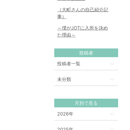
（大町さんの自己紹介記
事）
～僕がJOTに入所を決め
た理由～
投稿者
投稿者一覧
未分類
月別で見る
2026年
2025年