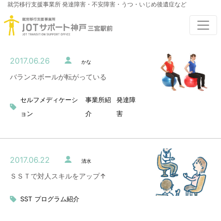
就労移行支援事業所
発達障害・不安障害・うつ・いじめ後遺症など
2017.06.26
かな
バランスボールが転がっている
セルフメディケーシ
事業所紹
発達障
ョン
介
害
2017.06.22
清水
ＳＳＴで対人スキルをアップ↑
SST
プログラム紹介