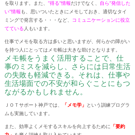
を取ります。また、
“得る”情報
だけでなく、
自ら“発信した
い”情報
も、思いついたときにメモしておき、適切なタイ
ミングで発言する・・・など、
コミュニケーションに役立
てている
人もいます。
仕事でメモを取る方は多いと思いますが、何らかの障がい
を持つ人にとってはメモ帳は大きな助けとなります。
メモ帳をうまく活用することで、仕
事のミスを減らし、さらには日常生活
の失敗も軽減できる。それは、仕事や
生活場面での不安が和らぐことにもつ
ながるかもしれません。
ＪＯＴサポート神戸では、
「メモ学」
という訓練プログラ
ムも実施しています。
また、効率よくメモするスキルを向上するために
「要約
力」
を磨く訓練も取り入れています。