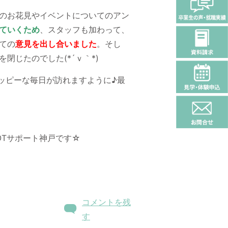
のお花見やイベントについてのアン
していくため
、スタッフも加わって、
ての
意見を出し合いました
。そし
じたのでした(*´ｖ｀*)
ッピーな毎日が訪れますように♪最
OTサポート神戸です☆
コメントを残
す