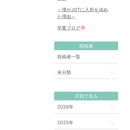
～僕がJOTに入所を決め
た理由～
卒業ブログ
投稿者
投稿者一覧
未分類
月別で見る
2026年
2025年