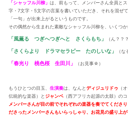
「シャッフル川柳」
は、前もって、メンバーさん全員とス
字・7文字・5文字の言葉を書いていただき、それを混ぜ
「一句」が出来上がるというものです。
その偶然から生まれた素敵なシャッフル川柳を、いくつか
「風薫る つぎへつぎへと さくらもち」
（ん？？
「さくらより ドラマセラピー たのしいな」
（な
「春光り 桃色桜 生田川」
（お見事☆）
もうひとつの目玉、
生演奏
は、なんと
ディジュリドゥ
（オ
伝統的な楽器）と
ジャンベ
（西アフリカ起源の太鼓）のコ
メンバーさんが目の前でそれぞれの楽器を奏でてくださり
ださったメンバーさんもいらっしゃり、お花見の盛り上が