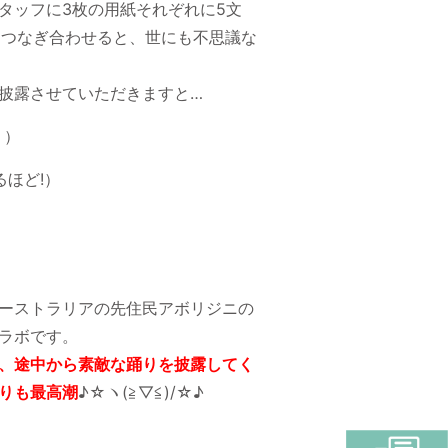
タッフに3枚の用紙それぞれに5文
てつなぎ合わせると、世にも不思議な
披露させていただきますと…
？）
るほど!）
ーストラリアの先住民アボリジニの
ラボです。
、途中から素敵な踊りを披露してく
りも最高潮
♪☆ヽ(≧▽≦)/☆♪