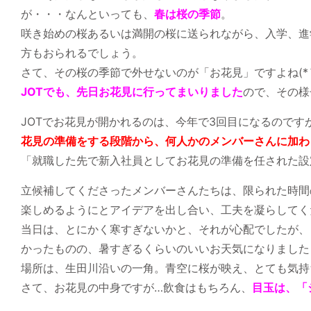
が・・・なんといっても、
春は桜の季節
。
咲き始めの桜あるいは満開の桜に送られながら、入学、進
方もおられるでしょう。
さて、その桜の季節で外せないのが「お花見」ですよね(*´v
JOTでも、先日お花見に行ってまいりました
ので、その様
JOTでお花見が開かれるのは、今年で3回目になるのです
花見の準備をする段階から、何人かのメンバーさんに加わ
「就職した先で新入社員としてお花見の準備を任された設
立候補してくださったメンバーさんたちは、限られた時間
楽しめるようにとアイデアを出し合い、工夫を凝らしてく
当日は、とにかく寒すぎないかと、それが心配でしたが、
かったものの、暑すぎるくらいのいいお天気になりました
場所は、生田川沿いの一角。青空に桜が映え、とても気持
さて、お花見の中身ですが…飲食はもちろん、
目玉は、
「