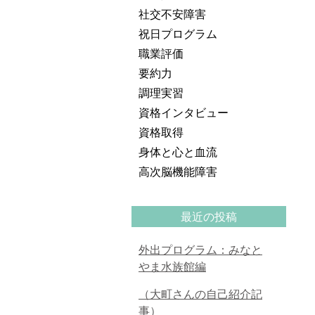
社交不安障害
祝日プログラム
職業評価
要約力
調理実習
資格インタビュー
資格取得
身体と心と血流
高次脳機能障害
最近の投稿
外出プログラム：みなと
やま水族館編
（大町さんの自己紹介記
事）