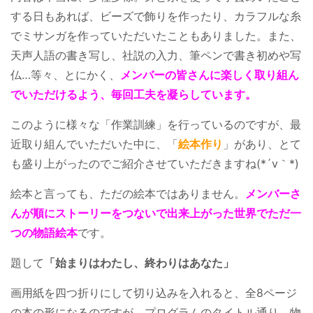
する日もあれば、ビーズで飾りを作ったり、カラフルな糸
でミサンガを作っていただいたこともありました。また、
天声人語の書き写し、社説の入力、筆ペンで書き初めや写
仏…等々、とにかく、
メンバーの皆さんに楽しく取り組ん
でいただけるよう、毎回工夫を凝らしています。
このように様々な「作業訓練」を行っているのですが、最
近取り組んでいただいた中に、「
絵本作り
」があり、とて
も盛り上がったのでご紹介させていただきますね(*´v｀*)
絵本と言っても、ただの絵本ではありません。
メンバーさ
んが順にストーリーをつないで出来上がった世界でただ一
つの物語絵本
です。
題して
「始まりはわたし、終わりはあなた」
画用紙を四つ折りにして切り込みを入れると、全8ページ
の本の形になるのですが、プログラムのタイトル通り、物