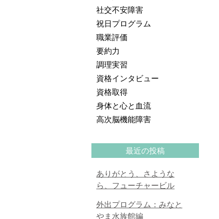
社交不安障害
祝日プログラム
職業評価
要約力
調理実習
資格インタビュー
資格取得
身体と心と血流
高次脳機能障害
最近の投稿
ありがとう、さような
ら、フューチャービル
外出プログラム：みなと
やま水族館編