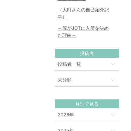
（大町さんの自己紹介記
事）
～僕がJOTに入所を決め
た理由～
投稿者
投稿者一覧
未分類
月別で見る
2026年
2025年