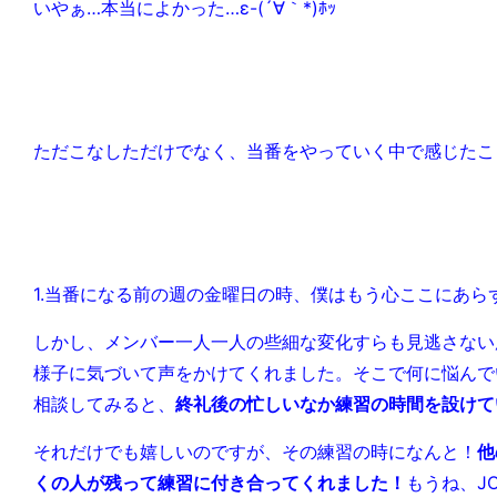
いやぁ…本当によかった…ε-(´∀｀*)ﾎｯ
ただこなしただけでなく、当番をやっていく中で感じたこ
1.当番になる前の週の金曜日の時、僕はもう心ここにあら
しかし、メンバー一人一人の些細な変化すらも見逃さない
様子に気づいて声をかけてくれました。そこで何に悩んで
相談してみると、
終礼後の忙しいなか練習の時間を設けて
それだけでも嬉しいのですが、その練習の時になんと！
他
くの人が残って練習に付き合ってくれました！
もうね、J