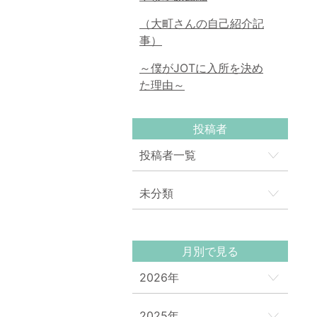
（大町さんの自己紹介記
事）
～僕がJOTに入所を決め
た理由～
投稿者
投稿者一覧
未分類
月別で見る
2026年
2025年