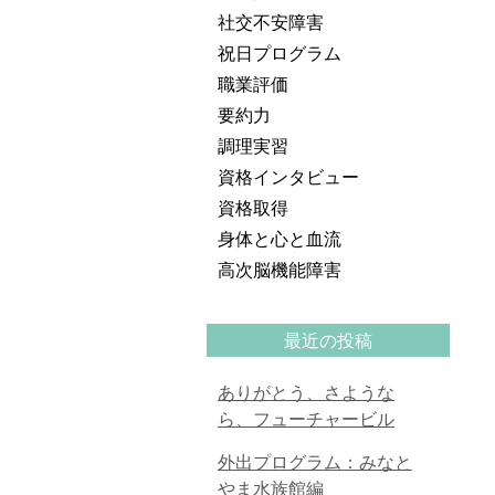
社交不安障害
祝日プログラム
職業評価
要約力
調理実習
資格インタビュー
資格取得
身体と心と血流
高次脳機能障害
最近の投稿
ありがとう、さような
ら、フューチャービル
外出プログラム：みなと
やま水族館編