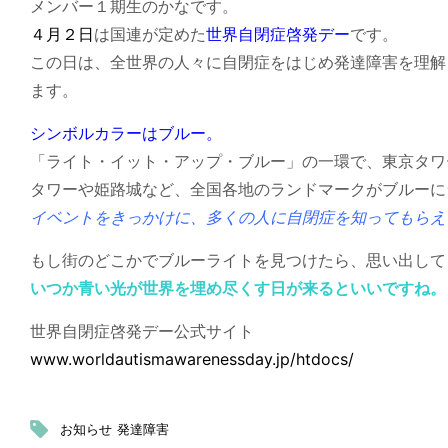
メンバー１期生のかなです。
４月２日
は国連が定めた
世界自閉症啓発デー
です。
この日は、全世界の人々に自閉症をはじめ発達障害を理解
ます。
シンボルカラーはブルー。
「ライト・イット・アップ・ブルー」の一環で、東京タワ
タワーや姫路城など、全国各地のランドマークがブルーに
イベントをきっかけに、多くの人に自閉症を知ってもらえ
もし街のどこかでブルーライトを見つけたら、思い出して
いつか青い光が世界を埋め尽くす日が来るといいですね。
世界自閉症啓発デー公式サイト
www.worldautismawarenessday.jp/htdocs/
お知らせ
発達障害