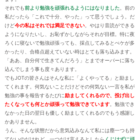
それでも
前より勉強を頑張れるようにはなりました
。前の
私だったら「これで十分、やった」って思うでしょう。だ
けど
今の私はそれでは満足できない
。やはり音読ができる
ようになりたいし、お恥ずかしながらそれが目標。特に夜
ろくに寝ないで勉強頑張っても、採点してみるとぺケが多
かったり、合格点超えていない時はとても落ち込みます。
「ああ、自分何で生きてんだろう」とまでオーバーに落ち
込んでしまう事も度々あります。
でもJOTの皆さんはそんな私に「よくやってる」と励まし
てくれます。何気ないことだけどその何気ない一言を私が
勉強の事を報告するたびに
励ましてくれるので、投げ出し
たくなっても何とか頑張って勉強できています
。勉強でき
なかった日の翌日も優しく励ましてくれるのでもう感謝し
かありません。
うん、そんな状態だから意気込みなんて私には塵一つも持
てないのだけれど、一つだけ言えるとしたら
くじけずに頑