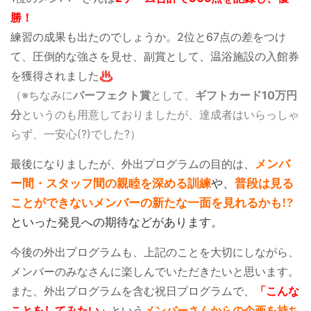
勝！
練習の成果も出たのでしょうか。2位と67点の差をつけ
て、圧倒的な強さを見せ、副賞として、温浴施設の入館券
を獲得されました♨
（※ちなみに
パーフェクト賞
として、
ギフトカード10万円
分
というのも用意しておりましたが、達成者はいらっしゃ
らず、一安心(?)でした?）
メンバ
最後になりましたが、外出プログラムの目的は、
ー間・スタッフ間の親睦を深める訓練
や、
普段は見る
ことができないメンバーの新たな一面を見れるかも!?
といった発見への期待などがあります。
今後の外出プログラムも、上記のことを大切にしながら、
メンバーのみなさんに楽しんでいただきたいと思います。
また、外出プログラムを含む祝日プログラムで、
「こんな
ことをしてみたい」
という
メンバーさんからの企画を持ち