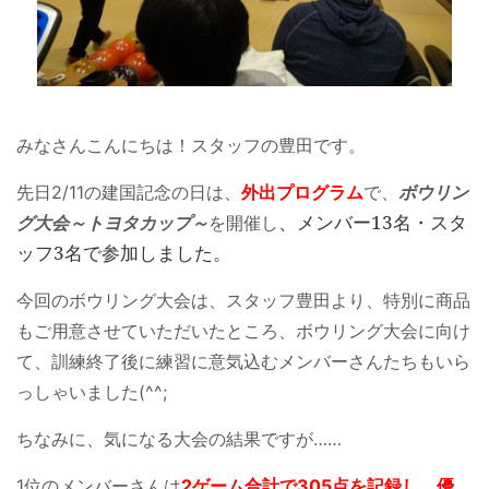
みなさんこんにちは！スタッフの豊田です。
先日2/11の建国記念の日は、
外出プログラム
で、
ボウリン
、メンバー13名・スタ
グ大会～トヨタカップ～
を開催し
ッフ3名で参加しました。
今回のボウリング大会は、スタッフ豊田より、特別に商品
もご用意させていただいたところ、ボウリング大会に向け
て、訓練終了後に練習に意気込むメンバーさんたちもいら
っしゃいました(^^;
ちなみに、気になる大会の結果ですが……
1位のメンバーさんは
2ゲーム合計で305点を記録し、優