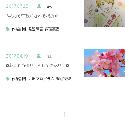
2017.07.25
かな
みんなが主役になれる場所☆
作業訓練
発達障害
調理実習
2017.04.19
清水
✿花見弁当作り、そしてお花見会✿
作業訓練
外出プログラム
調理実習
1